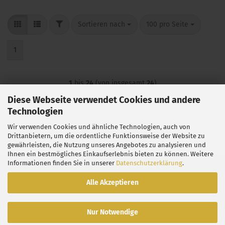
FILTER
Sortieren nach
pro Seite
Sortieren nach
100 pro Seite
1
1
bis
24
(von insgesamt
24
)
Diese Webseite verwendet Cookies und andere
Technologien
Wir verwenden Cookies und ähnliche Technologien, auch von
Drittanbietern, um die ordentliche Funktionsweise der Website zu
gewährleisten, die Nutzung unseres Angebotes zu analysieren und
Ihnen ein bestmögliches Einkaufserlebnis bieten zu können. Weitere
Informationen finden Sie in unserer
Datenschutzerklärung
.
Impressum
Versand- & Zahlungsbedingungen
Alle Akzeptieren
Rücknahme
Kontakt
AGB
Privatsphäre und Datenschutz
Callback Service
Nur Notwendige
Cookie Einstellungen