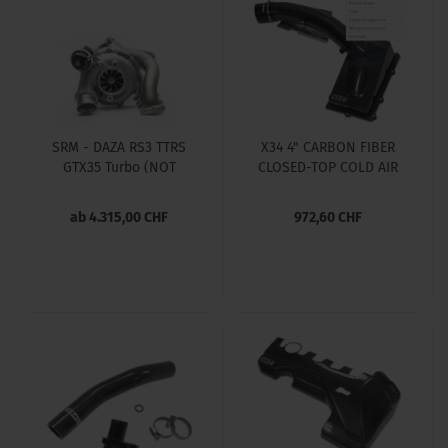
SRM - DAZA RS3 TTRS
X34 4" CARBON FIBER
GTX35 Turbo (NOT
CLOSED-TOP COLD AIR
Hybrid)
INTAKE SYSTEM AUDI TT
RS & RS3 2.5 TFSI EVO
ab 4.315,00 CHF
972,60 CHF