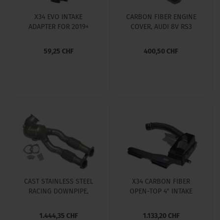
X34 EVO INTAKE
CARBON FIBER ENGINE
ADAPTER FOR 2019+
COVER, AUDI 8V RS3
AUDI 8V.5 RS3 AND 8S
AND 8S TTRS
TTRS
59,25 CHF
400,50 CHF
CAST STAINLESS STEEL
X34 CARBON FIBER
RACING DOWNPIPE,
OPEN-TOP 4" INTAKE
AUDI 8S TTRS AND 8V.5
BUNDLE AUDI TTRS &
RS3
RS3 2.5 TFSI EVO
1.444,35 CHF
1.133,20 CHF