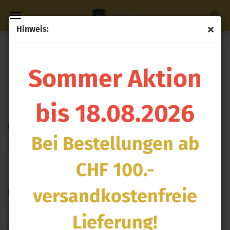
Hinweis:
Direkt
zum
8V FACELIFT (17+)
Hauptinhalt
Sommer Aktion
bis 18.08.2026
RS3
RS3 MOTOR
MOTOR
Bei Bestellungen ab
2.5 TFSI
CHF 100.-
versandkostenfreie
BAUGRUPPE
BAUGRUPPE
Motor
Lieferung!
Abgasanlage