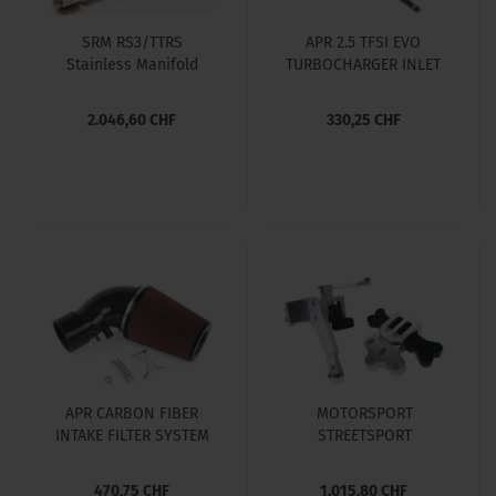
SRM RS3/TTRS
APR 2.5 TFSI EVO
Stainless Manifold
TURBOCHARGER INLET
SYSTEM - (REAR
CARBON TUBE ONLY)
2.046,60 CHF
330,25 CHF
APR CARBON FIBER
MOTORSPORT
INTAKE FILTER SYSTEM
STREETSPORT
- 2.5 TFSI MK3 TT
ENGINE/TRANSMISSION
RS/RS3
MOUNT PAIR AUDI 8S
470,75 CHF
1.015,80 CHF