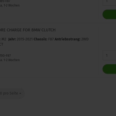
7185-F87
a. 1-2 Wochen
ORE CHARGE FOR BMW CLUTCH
: M2
Jahr:
2015-2021
Chassis:
F87
Antriebsstrang:
2WD
CT
3700-F87
a. 1-2 Wochen
o Seite
0 pro Seite