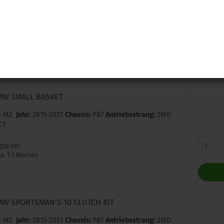
: M2
Jahr:
2015-2021
Chassis:
F87
Antriebsstrang:
2WD
CT
3200-F87
a. 1-2 Wochen
MW SMALL BASKET
: M2
Jahr:
2015-2021
Chassis:
F87
Antriebsstrang:
2WD
CT
3236-F87
a. 1-2 Wochen
MW SPORTSMAN'S 10 CLUTCH KIT
: M2
Jahr:
2015-2021
Chassis:
F87
Antriebsstrang:
2WD