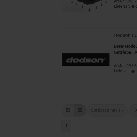
Art.Nr.: DMS-
Lieferzeit:
c
Dodson C
BMW Model
Getriebe
: D
Art.Nr.: DMS-
Lieferzeit:
c
Sortieren nach
pr
Sortieren nach
10
1