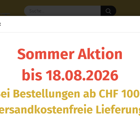
Suche...
:
ORSCHE
LAMBORGHINI
MERCEDES
TOYOTA
WEITERE
Sommer Aktion
M2
bis 18.08.2026
ei Bestellungen ab CHF 100
o Seite
0 pro Seite
ersandkostenfreie Lieferun
MW LARGE BASKET