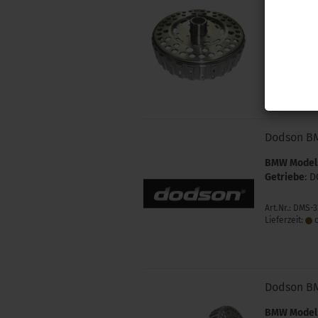
BMW Model
Getriebe
: D
Art.Nr.: DMS-
Lieferzeit:
c
Dodson B
BMW Model
Getriebe
: D
Art.Nr.: DMS-
Lieferzeit:
c
Dodson B
BMW Model