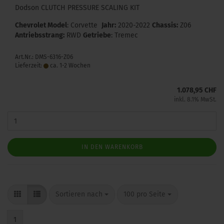
Dodson CLUTCH PRESSURE SCALING KIT
Chevrolet Model
: Corvette
Jahr:
2020-2022
Chassis:
Z06
Antriebsstrang:
RWD
Getriebe
: Tremec
Art.Nr.: DMS-6316-Z06
Lieferzeit:
ca. 1-2 Wochen
1.078,95 CHF
inkl. 8.1% MwSt.
IN DEN WARENKORB
Sortieren nach
pro Seite
Sortieren nach
100 pro Seite
1