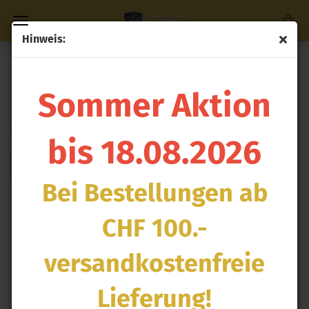
Hinweis:
Direkt
zum
CORVETTE
Hauptinhalt
Sommer Aktion
Sortieren nach
pro Seite
Sortieren nach
100 pro Seite
bis 18.08.2026
1
Bei Bestellungen ab
CHF 100.-
versandkostenfreie
Lieferung!