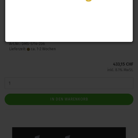
Dodson 21C3C FORK FOR 3RD & 4TH GEAR HEAVY DUTY
Chevrolet Model
: Corvette
Jahr:
2020-2022
Chassis:
Z06
Antriebsstrang:
RWD
Getriebe
: Tremec
Art.Nr.: DMS-5714-Z06
Lieferzeit:
ca. 1-2 Wochen
433,15 CHF
inkl. 8.1% MwSt.
IN DEN WARENKORB