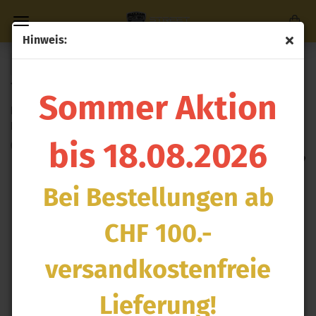
Hinweis:
Direkt
zum
« Erster
« zurück
weiter »
Letzter »
Hauptinhalt
181
Artikel in dieser Kategorie
Sommer Aktion
IO 12 Expander - 12 Kanal mit Plug & Pins Kit (CAN ID -
Box A)
bis 18.08.2026
(Art.Nr.:
HT-059902
)
Bei Bestellungen ab
CHF 100.-
versandkostenfreie
Lieferung!