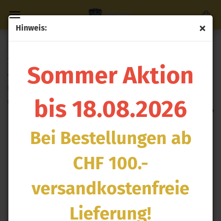
Hinweis:
Direkt
zum
« Erster
« zurück
weiter »
Letzter »
Hauptinhalt
181
Artikel in dieser Kategorie
Sommer Aktion
TCA2 - Zweikanal-Thermoelement-Verstärker (CAN-ID -
Box A)
bis 18.08.2026
(Art.Nr.:
HT-059920
)
Bei Bestellungen ab
CHF 100.-
versandkostenfreie
Lieferung!