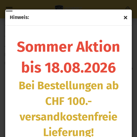
Hinweis:
Direkt
zum
« Erster
« zurück
weiter »
Letzter »
Hauptinhalt
181
Artikel in dieser Kategorie
Sommer Aktion
TCA4 - Vierkanal-Thermoelement-Verstärker (CAN-ID -
Box B)
bis 18.08.2026
(Art.Nr.:
HT-059941
)
Bei Bestellungen ab
CHF 100.-
versandkostenfreie
Lieferung!